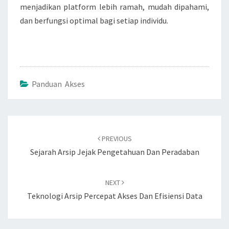
menjadikan platform lebih ramah, mudah dipahami,
dan berfungsi optimal bagi setiap individu.
Panduan Akses
Post
navigation
PREVIOUS
Sejarah Arsip Jejak Pengetahuan Dan Peradaban
NEXT
Teknologi Arsip Percepat Akses Dan Efisiensi Data