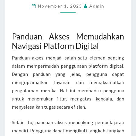
November 1, 2025
Admin
DIGITAL
Panduan Akses Memudahkan
Navigasi Platform Digital
Panduan akses menjadi salah satu elemen penting
dalam mempermudah penggunaan platform digital.
Dengan panduan yang jelas, pengguna dapat
mengoptimalkan layanan dan memaksimalkan
pengalaman mereka. Hal ini membantu pengguna
untuk menemukan fitur, mengatasi kendala, dan
menyelesaikan tugas secara efisien.
Selain itu, panduan akses mendukung pembelajaran
mandiri. Pengguna dapat mengikuti langkah-langkah