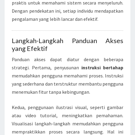
praktis untuk memahami sistem secara menyeluruh.
Dengan pendekatan ini, setiap individu mendapatkan
pengalaman yang lebih lancar dan efektif.
Langkah-Langkah Panduan Akses
yang Efektif
Panduan akses dapat diatur dengan beberapa
strategi. Pertama, penyusunan
instruksi bertahap
memudahkan pengguna memahami proses. Instruksi
yang sederhana dan terstruktur membantu pengguna
menemukan fitur tanpa kebingungan.
Kedua, penggunaan ilustrasi visual, seperti gambar
atau video tutorial, meningkatkan pemahaman.
Visualisasi langkah-langkah memudahkan pengguna
mempraktikkan proses secara langsung. Hal ini